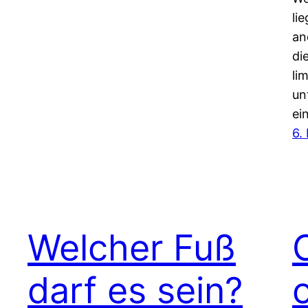
li
an
di
li
un
ei
6.
Welcher Fuß
darf es sein?