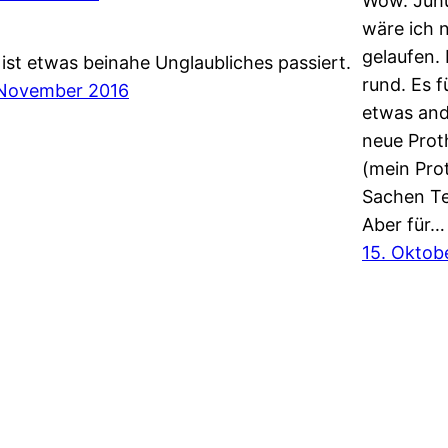
Wow. Juhu
wäre ich n
gelaufen.
 ist etwas beinahe Unglaubliches passiert.
rund. Es f
 November 2016
etwas and
neue Prot
(mein Pro
Sachen Te
Aber für…
15. Oktob