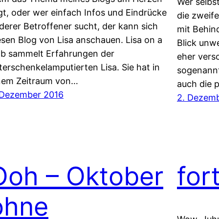
Wer selbst
egt, oder wer einfach Infos und Eindrücke
die zweif
derer Betroffener sucht, der kann sich
mit Behin
esen Blog von Lisa anschauen. Lisa on a
Blick unwe
mb sammelt Erfahrungen der
eher versc
terschenkelamputierten Lisa. Sie hat in
sogenannte
nem Zeitraum von…
auch die 
 Dezember 2016
2. Dezem
Ooh – Oktober
for
ohne