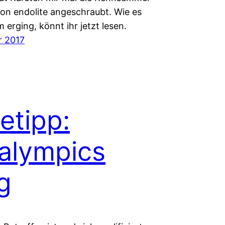
on endolite angeschraubt. Wie es
m erging, könnt ihr jetzt lesen.
r 2017
etipp:
alympics
g