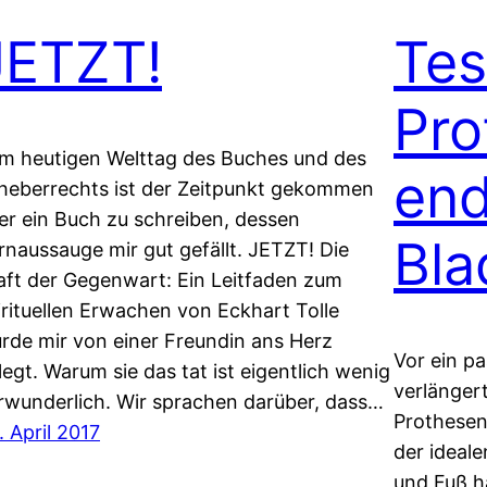
JETZT!
Tes
Pro
m heutigen Welttag des Buches und des
end
heberrechts ist der Zeitpunkt gekommen
er ein Buch zu schreiben, dessen
Bl
rnaussauge mir gut gefällt. JETZT! Die
aft der Gegenwart: Ein Leitfaden zum
irituellen Erwachen von Eckhart Tolle
rde mir von einer Freundin ans Herz
Vor ein pa
legt. Warum sie das tat ist eigentlich wenig
verlänger
rwunderlich. Wir sprachen darüber, dass…
Prothesen
. April 2017
der ideale
und Fuß h