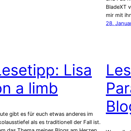
BladeXT v
mir mit ih
28. Janua
Lesetipp: Lisa
Les
on a limb
Par
Blo
ute gibt es für euch etwas anderes im
olausstiefel als es traditionell der Fall ist.
m das Thema meines Blogs am Herzen