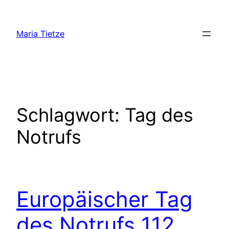
Zum
Inhalt
Maria Tietze
springen
Schlagwort:
Tag des
Notrufs
Europäischer Tag
des Notrufs 112