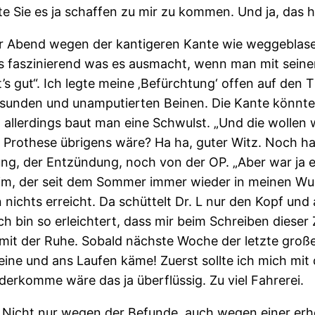
e Sie es ja schaffen zu mir zu kommen. Und ja, das ha
r Abend wegen der kantigeren Kante wie weggeblasen.
s faszinierend was es ausmacht, wenn man mit seinem 
s gut“. Ich legte meine ‚Befürchtung‘ offen auf den T
esunden und unamputierten Beinen. Die Kante könnte
erdings baut man eine Schwulst. „Und die wollen wir 
 Prothese übrigens wäre? Ha ha, guter Witz. Noch h
g, der Entzündung, noch von der OP. „Aber war ja ei
eim, der seit dem Sommer immer wieder in meinen Wun
ichts erreicht. Da schüttelt Dr. L nur den Kopf und a
! Ich bin so erleichtert, dass mir beim Schreiben diese
mit der Ruhe. Sobald nächste Woche der letzte große 
 Beine und ans Laufen käme! Zuerst sollte ich mich mi
ederkomme wäre das ja überflüssig. Zu viel Fahrerei.
 Nicht nur wegen der Befunde, auch wegen einer erho