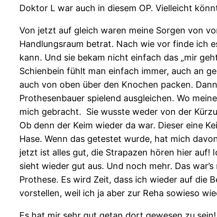
Doktor L war auch in diesem OP. Vielleicht könnt
Von jetzt auf gleich waren meine Sorgen von vo
Handlungsraum betrat. Nach wie vor finde ich e
kann. Und sie bekam nicht einfach das „mir geht’
Schienbein fühlt man einfach immer, auch an g
auch von oben über den Knochen packen. Dann all
Prothesenbauer spielend ausgleichen. Wo meine
mich gebracht. Sie wusste weder von der Kürzun
Ob denn der Keim wieder da war. Dieser eine K
Hase. Wenn das getestet wurde, hat mich davon n
jetzt ist alles gut, die Strapazen hören hier auf
sieht wieder gut aus. Und noch mehr. Das war’s 
Prothese. Es wird Zeit, dass ich wieder auf die
vorstellen, weil ich ja aber zur Reha sowieso wi
Es hat mir sehr gut getan dort gewesen zu sein!