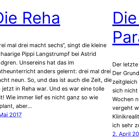
Die Reha
Die
Par
rei mal drei macht sechs“, singt die kleine
thaarige Pippi Langstrumpf bei Astrid
ndgren. Unsereins hat das im
Der letzte
theunterricht anders gelernt: drei mal drei
Der Grund 
cht neun. So, und das ist auch die Zeit, die
zeitgleich
h jetzt in Reha war. Und es war eine tolle
sich nicht
it! Wie immer lief es nicht ganz so wie
Wochen ni
plant, aber…
vergeht wi
 Mai 2017
Klinikreal
ich sehr 
2. April 2