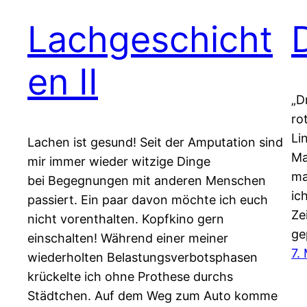
Lachgeschicht
en II
„D
ro
Li
Lachen ist gesund! Seit der Amputation sind
Ma
mir immer wieder witzige Dinge
ma
bei Begegnungen mit anderen Menschen
ic
passiert. Ein paar davon möchte ich euch
Ze
nicht vorenthalten. Kopfkino gern
ge
einschalten! Während einer meiner
7.
wiederholten Belastungsverbotsphasen
krückelte ich ohne Prothese durchs
Städtchen. Auf dem Weg zum Auto komme