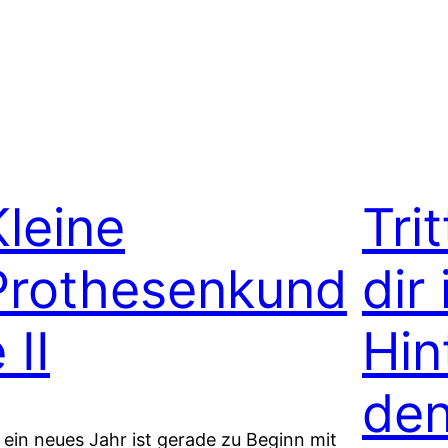
Kleine
Tri
Prothesenkund
dir
 II
Hin
de
 ein neues Jahr ist gerade zu Beginn mit