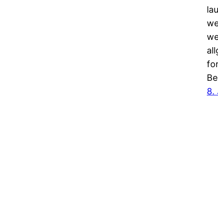
la
we
we
al
fo
Be
8.