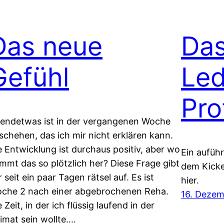
Das neue
Da
Gefühl
Led
Pro
gendetwas ist in der vergangenen Woche
schehen, das ich mir nicht erklären kann.
e Entwicklung ist durchaus positiv, aber wo
Ein auführ
mmt das so plötzlich her? Diese Frage gibt
dem Kicke
r seit ein paar Tagen rätsel auf. Es ist
hier.
che 2 nach einer abgebrochenen Reha.
16. Dezem
e Zeit, in der ich flüssig laufend in der
imat sein wollte.…